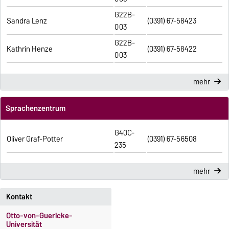
G22B-
Sandra Lenz
(0391) 67-58423
003
G22B-
Kathrin Henze
(0391) 67-58422
003
mehr
Sprachenzentrum
G40C-
Oliver Graf-Potter
(0391) 67-56508
235
mehr
Kontakt
Otto-von-Guericke-
Universität