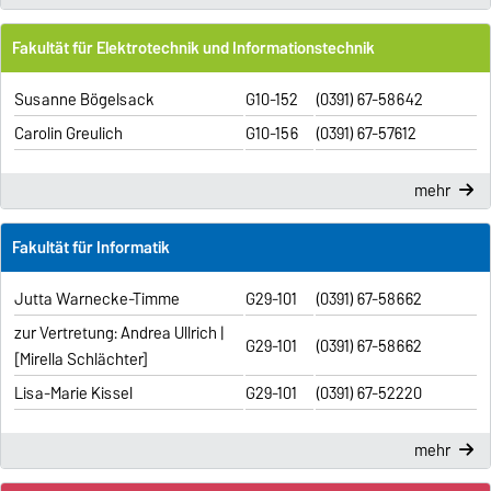
Fakultät für Elektrotechnik und Informationstechnik
Susanne Bögelsack
G10-152
(0391) 67-58642
Carolin Greulich
G10-156
(0391) 67-57612
mehr
Fakultät für Informatik
Jutta Warnecke-Timme
G29-101
(0391) 67-58662
zur Vertretung: Andrea Ullrich |
G29-101
(0391) 67-58662
[Mirella Schlächter]
Lisa-Marie Kissel
G29-101
(0391) 67-52220
mehr