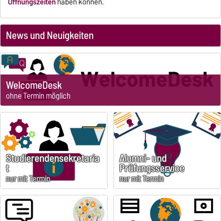
Öffnungszeiten
haben können.
News und Neuigkeiten
WelcomeDesk
ohne Termin möglich
Studierendensekretaria
Alumni- und
t
Prüfungsservice
nur mit Termin
nur mit Termin