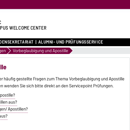
C
PUS WELCOME CENTER
DENSEKRETARIAT
ALUMNI- UND PRÜFUNGSSERVICE
gen
Vorbeglaubigung und Apostille
lle
über häufig gestellte Fragen zum Thema Vorbeglaubigung und Apostille
n wenden Sie sich bitte direkt an den Servicepoint Prüfungen.
postille?
illen aus?
en/ Apostillen?
 aus?