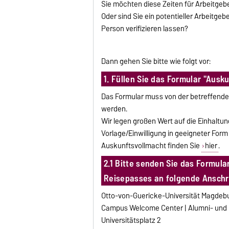
Sie möchten diese Zeiten für Arbeitgeb
Oder sind Sie ein potentieller Arbeitgeb
Person verifizieren lassen?
Dann gehen Sie bitte wie folgt vor:
1. Füllen Sie das Formular "Ausk
Das Formular muss von der betreffenden
werden.
Wir legen großen Wert auf die Einhaltu
Vorlage/Einwilligung in geeigneter Form 
Auskunftsvollmacht finden Sie
hier
.
2.1 Bitte senden Sie das Formul
Reisepasses an folgende Anschri
Otto-von-Guericke-Universität Magdeb
Campus Welcome Center | Alumni- und
Universitätsplatz 2