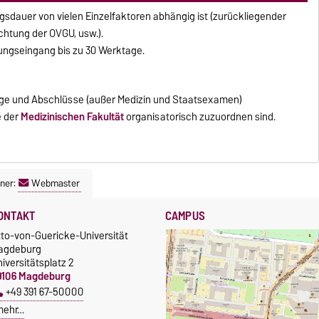
gsdauer von vielen Einzelfaktoren abhängig ist (zurückliegender
chtung der OVGU, usw.).
ungseingang bis zu 30 Werktage.
nge und Abschlüsse (außer Medizin und Staatsexamen)
e der
Medizinischen Fakultät
organisatorisch zuzuordnen sind.
ner:
Webmaster
ONTAKT
CAMPUS
tto-von-Guericke-Universität
agdeburg
iversitätsplatz 2
9106 Magdeburg
+49 391 67-50000
mehr…