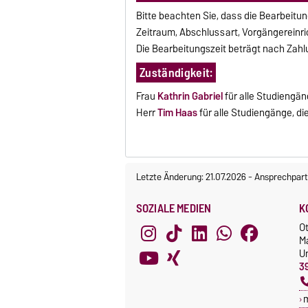
Bitte beachten Sie, dass die Bearbeitun
Zeitraum, Abschlussart, Vorgängereinri
Die Bearbeitungszeit beträgt nach Zahl
Zuständigkeit:
Frau
Kathrin Gabriel
für alle Studiengä
Herr
Tim Haas
für alle Studiengänge, di
Letzte Änderung: 21.07.2026
-
Ansprechpart
SOZIALE MEDIEN
K
O
M
Un
3